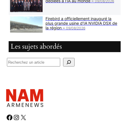
dédiées à l’IA au monde –
09/08/2026
Firebird a officiellement inauguré la
plus grande usine d’IA NVIDIA DSX de
la région –
09/08/2026
Les sujets abordés
R
e
c
h
e
r
c
h
#
#
#
e
r