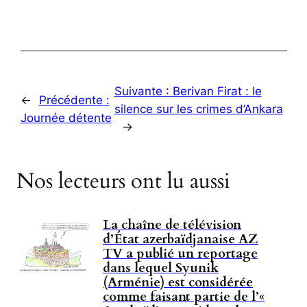
Suivante :
Berivan Firat : le
←
Précédente :
silence sur les crimes d’Ankara
Journée détente
→
Nos lecteurs ont lu aussi
La chaîne de télévision
d’État azerbaïdjanaise AZ
TV a publié un reportage
dans lequel Syunik
(Arménie) est considérée
comme faisant partie de l’«