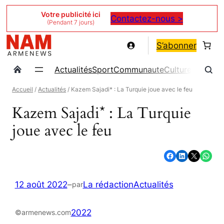
Aller
Votre publicité ici
Contactez-nous >
(Pendant 7 jours)
au
contenu
S’abonner
Actualités
Sport
Communaute
Culture
Magazin
Accueil
/
Actualités
/ Kazem Sajadi* : La Turquie joue avec le feu
Kazem Sajadi* : La Turquie
joue avec le feu
Partager sur Facebook
Partager sur LinkedIn
Partager sur X
Partager sur WhatsApp
12 août 2022
–
La rédaction
Actualités
par
2022
©armenews.com