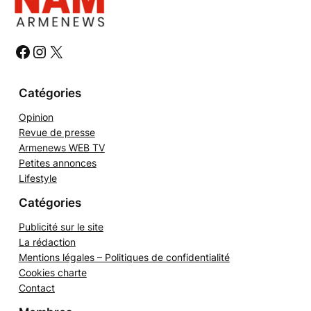
e
r
c
h
#
#
#
e
r
Catégories
Opinion
Revue de presse
Armenews WEB TV
Petites annonces
Lifestyle
Catégories
Publicité sur le site
La rédaction
Mentions légales – Politiques de confidentialité
Cookies charte
Contact