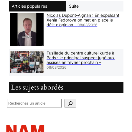
Articles populaires
Suite
Nicolas Dupont-Aignan : En expulsant
Xenia Fedorova on met en place le
délit d’opinion –
08/08/2026
Fusillade du centre culturel kurde à
Paris : le principal suspect jugé aux
assises en février prochain –
08/08/2026
Les sujets abordés
R
e
c
h