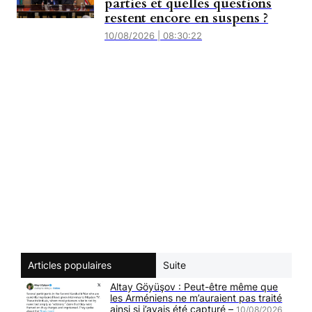
parties et quelles questions
restent encore en suspens ?
10/08/2026 | 08:30:22
Articles populaires
Suite
Altay Göyüşov : Peut-être même que
les Arméniens ne m’auraient pas traité
ainsi si j’avais été capturé –
10/08/2026