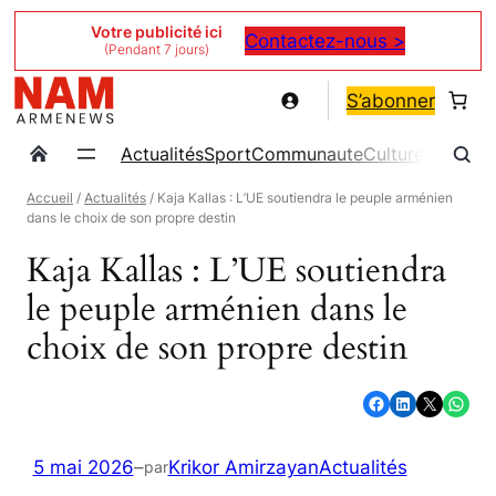
Aller
Votre publicité ici
Contactez-nous >
(Pendant 7 jours)
au
contenu
S’abonner
Actualités
Sport
Communaute
Culture
Magazin
Accueil
/
Actualités
/ Kaja Kallas : L’UE soutiendra le peuple arménien
dans le choix de son propre destin
Kaja Kallas : L’UE soutiendra
le peuple arménien dans le
choix de son propre destin
Partager sur Facebook
Partager sur LinkedIn
Partager sur X
Partager sur WhatsApp
5 mai 2026
–
Krikor Amirzayan
Actualités
par