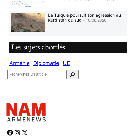
La Turquie poursuit son agression au
Kurdistan du sud –
10/08/2026
Les sujets abordés
Arménie
Diplomatie
UE
R
e
c
h
e
r
c
h
#
#
#