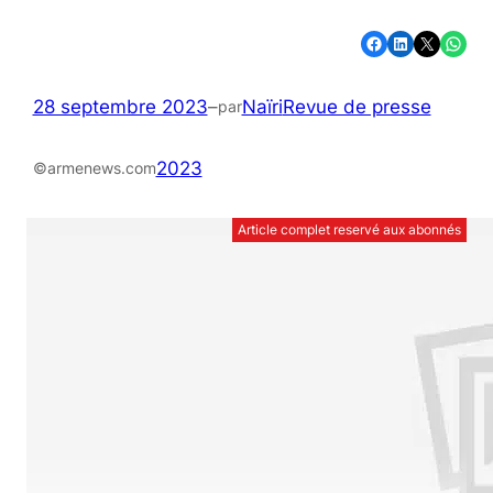
Partager sur Facebook
Partager sur LinkedIn
Partager sur X
Partager sur WhatsApp
28 septembre 2023
–
Naïri
Revue de presse
par
2023
©armenews.com
Article complet reservé aux abonnés