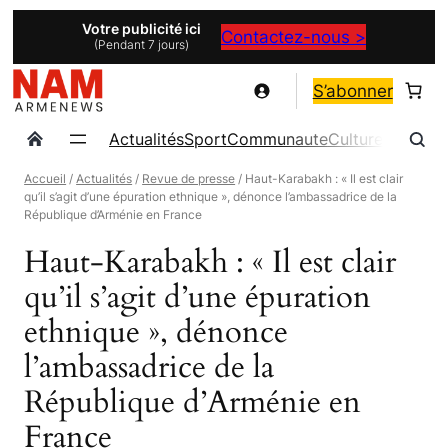
Aller
Votre publicité ici
Contactez-nous >
(Pendant 7 jours)
au
contenu
S’abonner
Actualités
Sport
Communaute
Culture
Magazin
Accueil
/
Actualités
/
Revue de presse
/ Haut-Karabakh : « Il est clair
qu’il s’agit d’une épuration ethnique », dénonce l’ambassadrice de la
République d’Arménie en France
Haut-Karabakh : « Il est clair
qu’il s’agit d’une épuration
ethnique », dénonce
l’ambassadrice de la
République d’Arménie en
France