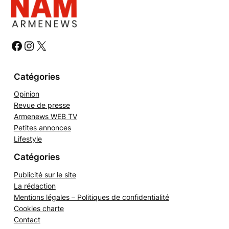
e
r
c
h
#
#
#
e
r
Catégories
Opinion
Revue de presse
Armenews WEB TV
Petites annonces
Lifestyle
Catégories
Publicité sur le site
La rédaction
Mentions légales – Politiques de confidentialité
Cookies charte