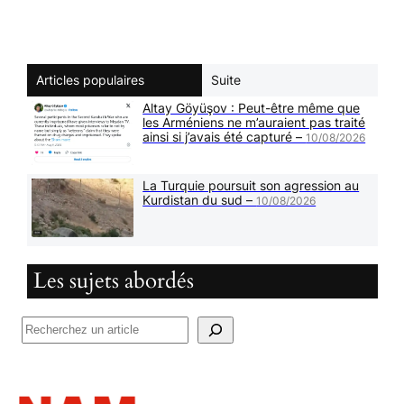
Articles populaires
Suite
Altay Göyüşov : Peut-être même que
les Arméniens ne m’auraient pas traité
ainsi si j’avais été capturé –
10/08/2026
La Turquie poursuit son agression au
Kurdistan du sud –
10/08/2026
Les sujets abordés
R
e
c
h