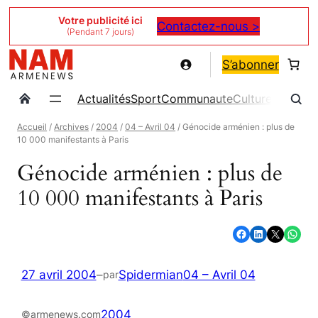
Aller
Votre publicité ici
Contactez-nous >
(Pendant 7 jours)
au
contenu
S’abonner
Actualités
Sport
Communaute
Culture
Magazin
Accueil
/
Archives
/
2004
/
04 – Avril 04
/ Génocide arménien : plus de
10 000 manifestants à Paris
Génocide arménien : plus de
10 000 manifestants à Paris
Partager sur Facebook
Partager sur LinkedIn
Partager sur X
Partager sur WhatsApp
27 avril 2004
–
Spidermian
04 – Avril 04
par
2004
©armenews.com