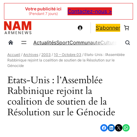
Aller
Votre publicité ici
Contactez-nous >
(Pendant 7 jours)
au
contenu
S’abonner
Actualités
Sport
Communaute
Culture
Magazin
Accueil
/
Archives
/
2003
/
10 – Octobre 03
/ Etats-Unis : l’Assemblée
Rabbinique rejoint la coalition de soutien de la Résolution sur le
Génocide
Etats-Unis : l’Assemblée
Rabbinique rejoint la
coalition de soutien de la
Résolution sur le Génocide
Partager sur Facebook
Partager sur LinkedIn
Partager sur X
Partager sur WhatsApp