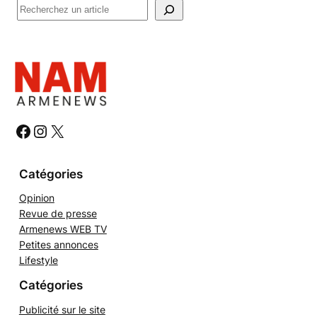
R
e
c
h
e
r
c
h
#
#
#
e
r
Catégories
Opinion
Revue de presse
Armenews WEB TV
Petites annonces
Lifestyle
Catégories