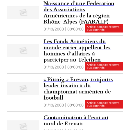
Naissance d’une Fédération
des Associations
Arméniennes de la région
Rhône-Alpes (FAARALP)
Article complet reservé
31/10/2003 | 00:00:00
aux abonnés
Les Fonds Arméniens du
monde entier appellent les
hommes d’affaires à
participer au Telethon
Article complet reservé
31/10/2003 | 00:00:00
aux abonnés
« Piunig » Erévan, toujours
leader invaincu du
championnat arménien de
football
Article complet reservé
31/10/2003 | 00:00:00
aux abonnés
Contamination à l’eau au
nord de Erevan