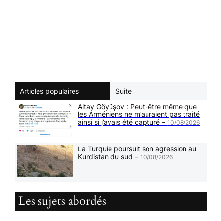
Articles populaires
Suite
Altay Göyüşov : Peut-être même que
les Arméniens ne m’auraient pas traité
ainsi si j’avais été capturé –
10/08/2026
La Turquie poursuit son agression au
Kurdistan du sud –
10/08/2026
Les sujets abordés