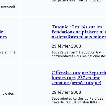
Serge Sarkissian, invitant tous…
é mercredi
Turquie : Les lois sur les
ir
Fondations ne plaisent ni
nnes
nationalistes ni aux minor
29 février 2008
e a affirmé
Today’s Zaman * Traduction GM –
commentaires Pour les nationaliste
Offensive turque: Sept reb
kurdes tués, 237 en une
semaine (armée turque)
29 février 2008
semble des
Sept rebelles kurdes du Parti des
travailleurs du Kurdistan (PKK)…