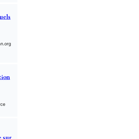
tuels
an.org
tion
rce
e sur