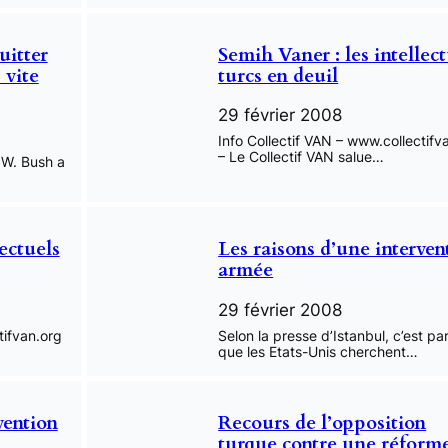
uitter
Semih Vaner : les intellec
 vite
turcs en deuil
29 février 2008
Info Collectif VAN – www.collectifv
– Le Collectif VAN salue…
 W. Bush a
lectuels
Les raisons d’une interven
armée
29 février 2008
tifvan.org
Selon la presse d’Istanbul, c’est pa
que les Etats-Unis cherchent…
vention
Recours de l’opposition
turque contre une réform