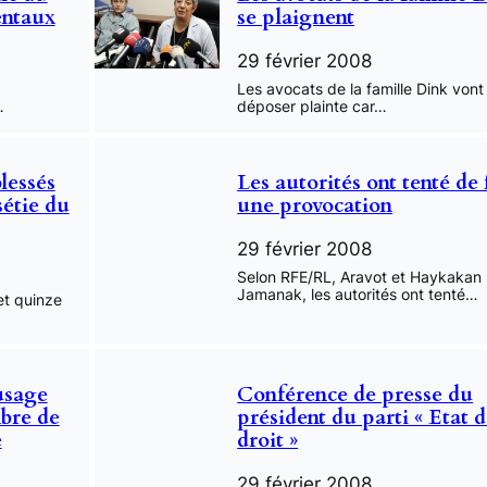
entaux
se plaignent
29 février 2008
Les avocats de la famille Dink vont
…
déposer plainte car…
lessés
Les autorités ont tenté de 
sétie du
une provocation
29 février 2008
Selon RFE/RL, Aravot et Haykakan
Jamanak, les autorités ont tenté…
et quinze
 usage
Conférence de presse du
mbre de
président du parti « Etat 
e
droit »
29 février 2008