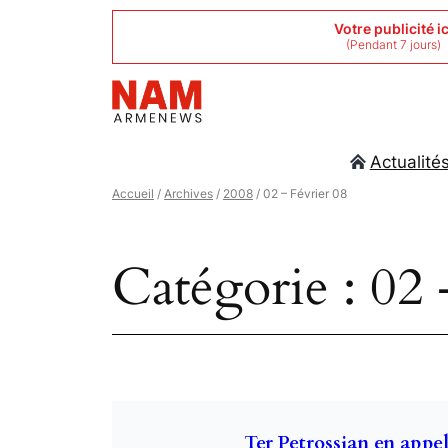
Aller
Votre publicité ic
(Pendant 7 jours)
au
contenu
Actualité
Accueil
/
Archives
/
2008
/ 02 – Février 08
Catégorie :
02 
Ter Petrossian en appel