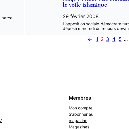
le voile islamique
29 février 2008
t parce
L’opposition sociale-démocrate tur
déposé mercredi un recours devan
←
1
2
3
4
5
…
Membres
Mon compte
S’abonner au
V
magazine
Magazines