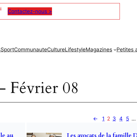
i
Contactez-nous >
s
Sport
Communaute
Culture
Lifestyle
Magazines
Petites
– Février 08
←
1
2
3
4
5
…
le au
Les avocats de la famille 