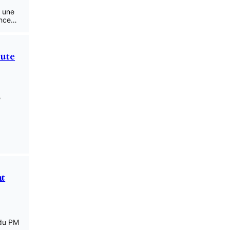
e une
ence…
aute
e
nt
 du PM