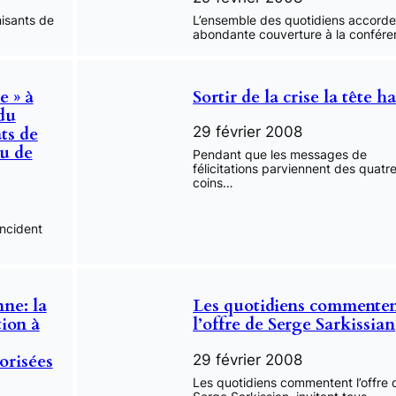
hisants de
L’ensemble des quotidiens accord
abondante couverture à la confér
e » à
Sortir de la crise la tête h
 du
ts de
29 février 2008
au de
Pendant que les messages de
félicitations parviennent des quatr
coins…
incident
ne: la
Les quotidiens commente
tion à
l’offre de Serge Sarkissian
orisées
29 février 2008
Les quotidiens commentent l’offre