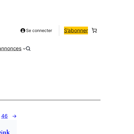
S’abonner
Se connecter
 annonces
46
→
Dink