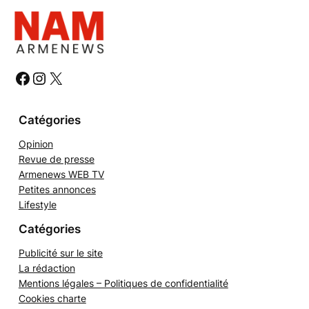
h
e
r
c
h
#
#
#
e
r
Catégories
Opinion
Revue de presse
Armenews WEB TV
Petites annonces
Lifestyle
Catégories
Publicité sur le site
La rédaction
Mentions légales – Politiques de confidentialité