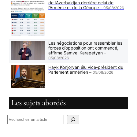
de l’Azerbaidjan derrière celui de
l’Arménie et de la Géorgie –
05/08/2026
Les négociations pour rassembler les
forces d’opposition ont commencé,
affirme Samvel Karapetyan –
05/08/2026
Hayk Konjoryan élu vice-président du
Parlement arménien –
05/08/2026
Les sujets abordés
R
e
c