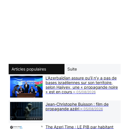
Articles populaires
Suite
L’Azerbaïdjan assure qu’il n’y a pas de
bases israéliennes sur son territoire,
selon Hajiyev, une « propagande noire
» est en cours –
05/08/2026
Jean-Christophe Buisson : film de
propagande azéri –
05/08/2026
The Azeri Time : LE PIB par habitant