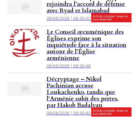
rejoindra l’accord de défense
avec Ryad et Islamabad
Article complet reservé
09/08/2026 | 08:30:52
aux abonnés
Le Conseil œcuménique des
Églises exprime son
inquiétude face à la situation
autour de l’Église
arménienne
09/08/2026 | 08:30:49
Décryptage – Nikol
Pachinian accuse
Loukachenko, tandis que
l’Arménie subit des pertes,
par Hakob Badalyan
Article complet reservé
09/08/2026 | 08:30:42
aux abonnés