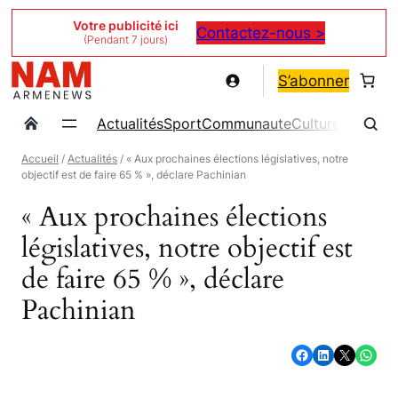
Aller
Votre publicité ici
Contactez-nous >
(Pendant 7 jours)
au
contenu
S’abonner
Actualités
Sport
Communaute
Culture
Magazin
Accueil
/
Actualités
/ « Aux prochaines élections législatives, notre
objectif est de faire 65 % », déclare Pachinian
« Aux prochaines élections
législatives, notre objectif est
de faire 65 % », déclare
Pachinian
Partager sur Facebook
Partager sur LinkedIn
Partager sur X
Partager sur WhatsApp