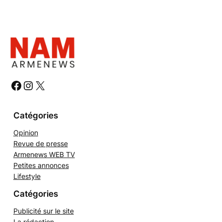
e
c
h
e
r
c
h
#
#
#
e
r
Catégories
Opinion
Revue de presse
Armenews WEB TV
Petites annonces
Lifestyle
Catégories
Publicité sur le site
La rédaction