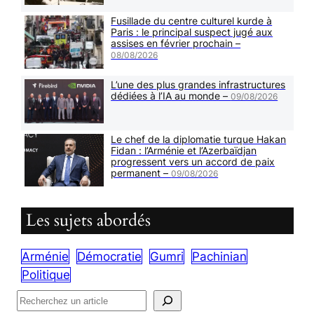
Fusillade du centre culturel kurde à
Paris : le principal suspect jugé aux
assises en février prochain –
08/08/2026
L’une des plus grandes infrastructures
dédiées à l’IA au monde –
09/08/2026
Le chef de la diplomatie turque Hakan
Fidan : l’Arménie et l’Azerbaïdjan
progressent vers un accord de paix
permanent –
09/08/2026
Les sujets abordés
Arménie
Démocratie
Gumri
Pachinian
Politique
R