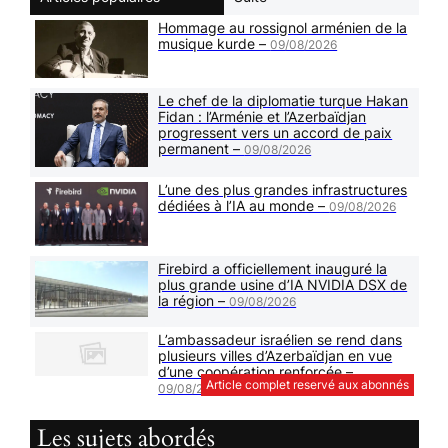
Hommage au rossignol arménien de la
musique kurde –
09/08/2026
Le chef de la diplomatie turque Hakan
Fidan : l’Arménie et l’Azerbaïdjan
progressent vers un accord de paix
permanent –
09/08/2026
L’une des plus grandes infrastructures
dédiées à l’IA au monde –
09/08/2026
Firebird a officiellement inauguré la
plus grande usine d’IA NVIDIA DSX de
la région –
09/08/2026
L’ambassadeur israélien se rend dans
plusieurs villes d’Azerbaïdjan en vue
d’une coopération renforcée –
Article complet reservé aux abonnés
09/08/2026
Les sujets abordés