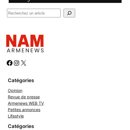
R
e
c
h
e
r
c
h
#
#
#
e
r
Catégories
Opinion
Revue de presse
Armenews WEB TV
Petites annonces
Lifestyle