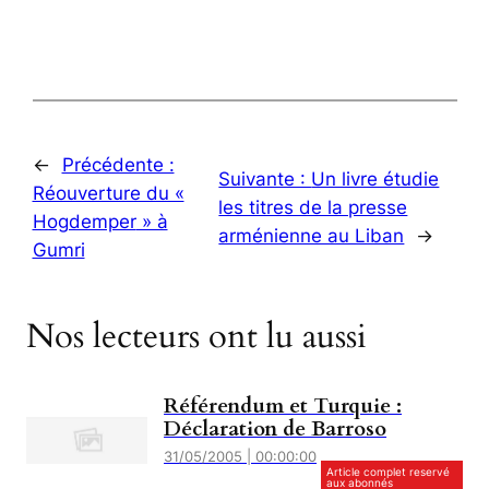
←
Précédente :
Suivante :
Un livre étudie
Réouverture du «
les titres de la presse
Hogdemper
» à
arménienne au Liban
→
Gumri
Nos lecteurs ont lu aussi
Référendum et Turquie :
Déclaration de Barroso
31/05/2005 | 00:00:00
Article complet reservé
aux abonnés