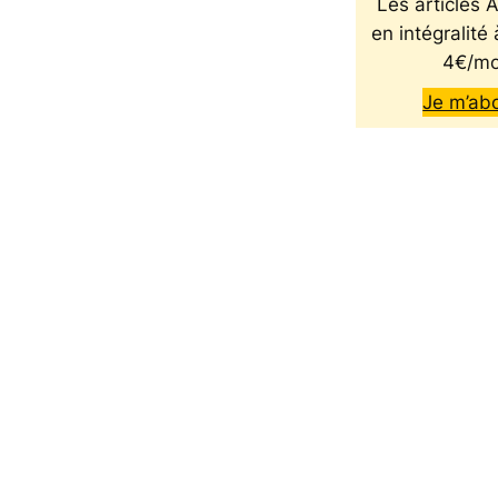
Les articles
en intégralité 
4€/mo
Je m’ab