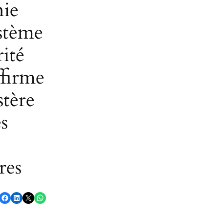
nie
stème
rité
ffirme
stère
s
res
Partager sur Facebook
Partager sur LinkedIn
Partager sur X
Partager sur WhatsApp