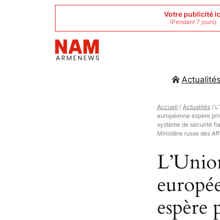
Aller
Votre publicité ic
(Pendant 7 jours)
au
contenu
Actualité
Accueil
/
Actualités
/ L
européenne espère priv
système de sécurité fia
Ministère russe des Aff
L’Unio
europé
espère 