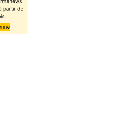
 Armenews
à partir de
is
onne