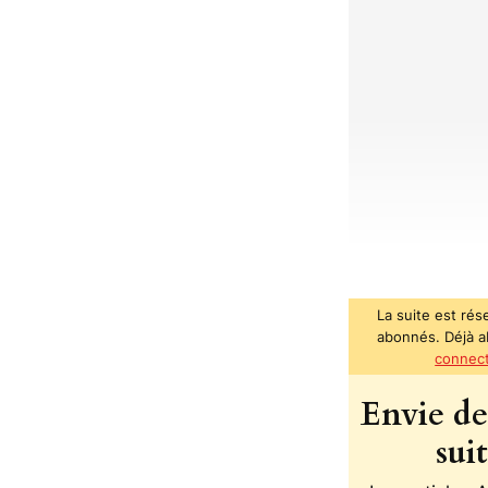
La suite est rés
abonnés. Déjà 
connec
Envie de 
sui