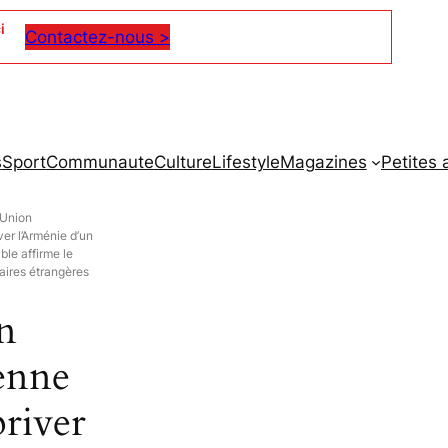
i
Contactez-nous >
s
Sport
Communaute
Culture
Lifestyle
Magazines
Petites
’Union
er l’Arménie d’un
ble affirme le
aires étrangères
n
enne
priver