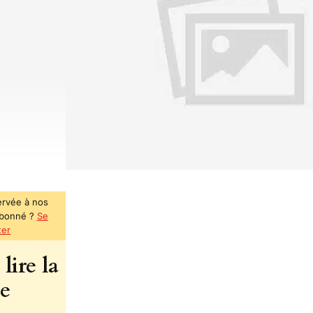
ervée à nos
abonné ?
Se
ter
lire la
te