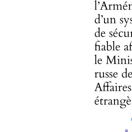
l’Armé
d’un sy
de sécu
fiable a
le Mini
russe de
Affaires
étrangè
8