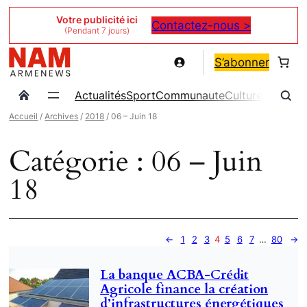
Aller
Votre publicité ici
Contactez-nous >
(Pendant 7 jours)
au
contenu
S’abonner
Actualités
Sport
Communaute
Culture
Magazin
Accueil
/
Archives
/
2018
/ 06 – Juin 18
Catégorie :
06 – Juin
18
←
1
2
3
4
5
6
7
…
80
→
La banque ACBA-Crédit
Agricole finance la création
d’infrastructures énergétiques