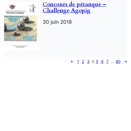
Concours de pétanque –
Challenge Agopig
30 juin 2018
←
1
2
3
4
5
6
7
…
80
→