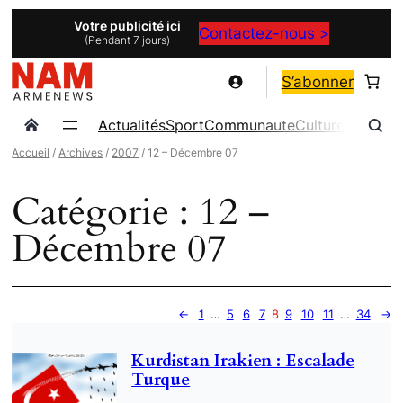
Aller
Votre publicité ici
Contactez-nous >
(Pendant 7 jours)
au
contenu
S’abonner
Actualités
Sport
Communaute
Culture
Magazin
Accueil
/
Archives
/
2007
/ 12 – Décembre 07
Catégorie :
12 –
Décembre 07
←
1
…
5
6
7
8
9
10
11
…
34
→
Kurdistan Irakien : Escalade
Turque