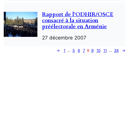
Rapport de l’ODHIR/OSCE
consacré à la situation
préélectorale en Arménie
27 décembre 2007
←
1
…
5
6
7
8
9
10
11
…
34
→