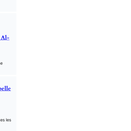
 Al-
he
pelle
es les