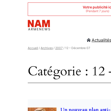
Aller
Votre publicité ic
(Pendant 7 jours)
au
contenu
Actualité
Accueil
/
Archives
/
2007
/ 12 – Décembre 07
Catégorie :
12 
Un nouveau plan anti-