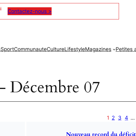
i
Contactez-nous >
s
Sport
Communaute
Culture
Lifestyle
Magazines
Petites
– Décembre 07
1
2
3
4
…
Nouveau record du défici