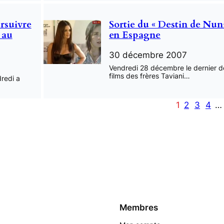
rsuivre
Sortie du « Destin de Nun
 au
en Espagne
30 décembre 2007
Vendredi 28 décembre le dernier d
films des frères Taviani…
dredi a
1
2
3
4
…
Membres