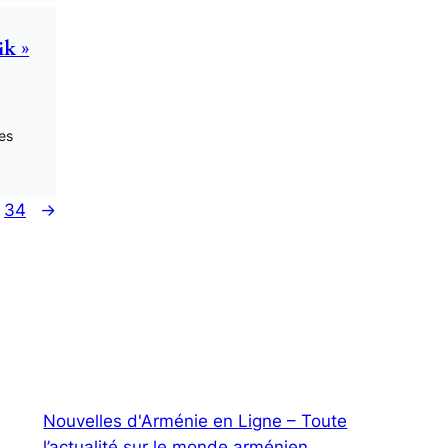
ik »
es
34
→
Nouvelles d'Arménie en Ligne – Toute
l’actualité sur le monde arménien