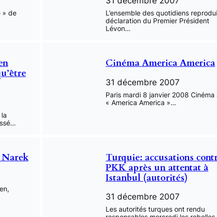
31 décembre 2007
e » de
L’ensemble des quotidiens reprodui
déclaration du Premier Président
Lévon…
en
Cinéma America America
qu’être
31 décembre 2007
Paris mardi 8 janvier 2008 Cinéma
« America America »…
 la
assé…
 Narek
Turquie: accusations contr
PKK après un attentat à
Istanbul (autorités)
en,
31 décembre 2007
Les autorités turques ont rendu
responsables mercredi les rebelles