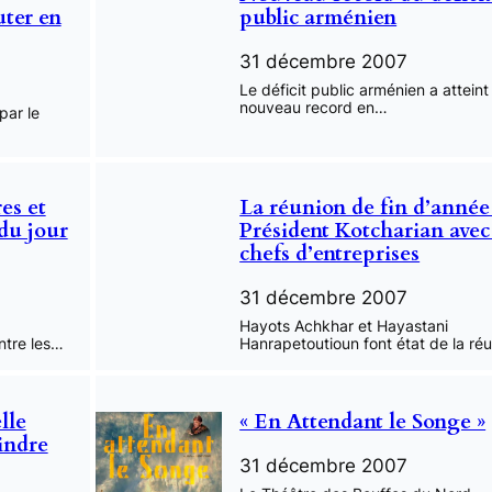
uter en
public arménien
31 décembre 2007
Le déficit public arménien a atteint
nouveau record en…
par le
es et
La réunion de fin d’année
du jour
Président Kotcharian avec
chefs d’entreprises
31 décembre 2007
Hayots Achkhar et Hayastani
ntre les…
Hanrapetoutioun font état de la ré
lle
« En Attendant le Songe »
indre
31 décembre 2007