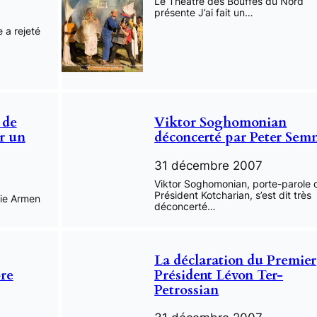
Le Théâtre des Bouffes du Nord
présente J’ai fait un…
 a rejeté
 de
Viktor Soghomonian
ir un
déconcerté par Peter Sem
31 décembre 2007
Viktor Soghomonian, porte-parole 
Président Kotcharian, s’est dit très
gie Armen
déconcerté…
La déclaration du Premier
ore
Président Lévon Ter-
Petrossian