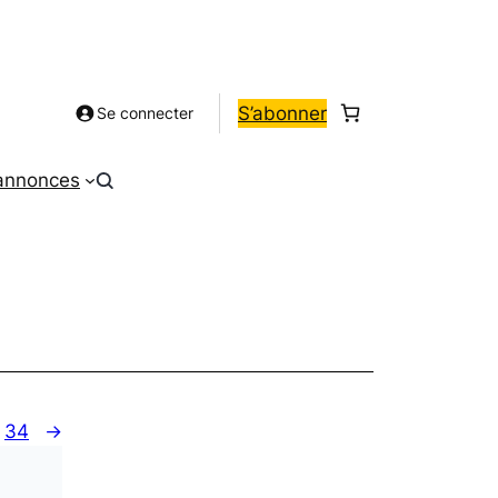
S’abonner
Se connecter
 annonces
34
→
t