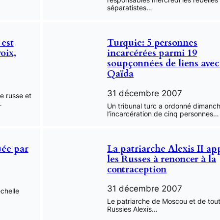
séparatistes…
est
Turquie: 5 personnes
oix,
incarcérées parmi 19
soupçonnées de liens avec
Qaïda
31 décembre 2007
e russe et
…
Un tribunal turc a ordonné dimanc
l’incarcération de cinq personnes…
uée par
La patriarche Alexis II ap
les Russes à renoncer à la
contraception
31 décembre 2007
chelle
Le patriarche de Moscou et de tout
Russies Alexis…