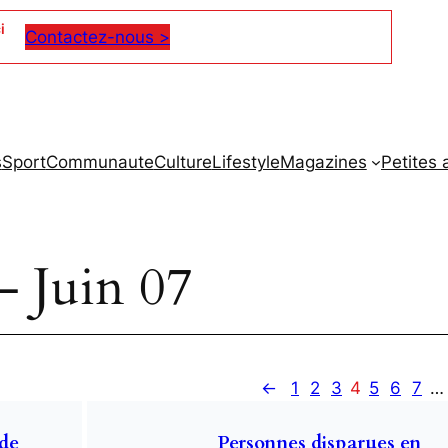
i
Contactez-nous >
s
Sport
Communaute
Culture
Lifestyle
Magazines
Petites
– Juin 07
←
1
2
3
4
5
6
7
…
 de
Personnes disparues en