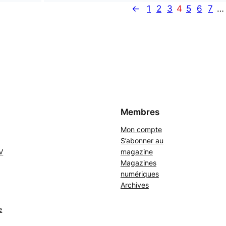
←
1
2
3
4
5
6
7
…
Membres
Mon compte
S’abonner au
V
magazine
Magazines
numériques
Archives
e