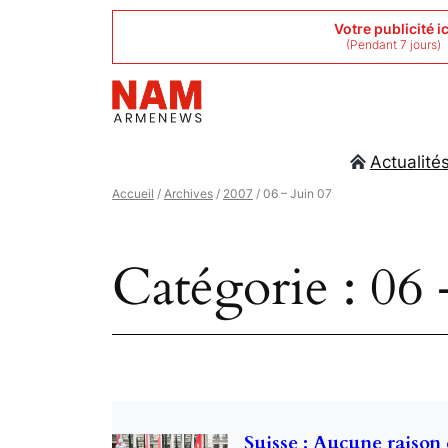
Aller
Votre publicité ic
(Pendant 7 jours)
au
contenu
Actualité
Accueil
/
Archives
/
2007
/ 06 – Juin 07
Catégorie :
06 
Suisse : Aucune raison