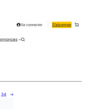
S’abonner
Se connecter
 annonces
34
→