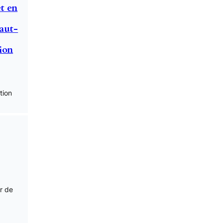
t en
aut-
ion
tion
ir de