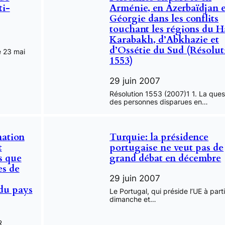
ti-
Arménie, en Azerbaïdjan e
Géorgie dans les conflits
touchant les régions du H
Karabakh, d’Abkhazie et
d’Ossétie du Sud (Résolut
e 23 mai
1553)
29 juin 2007
Résolution 1553 (2007)1 1. La ques
des personnes disparues en…
nation
Turquie: la présidence
t
portugaise ne veut pas de
s que
grand débat en décembre
es de
29 juin 2007
 du pays
Le Portugal, qui préside l’UE à part
dimanche et…
R