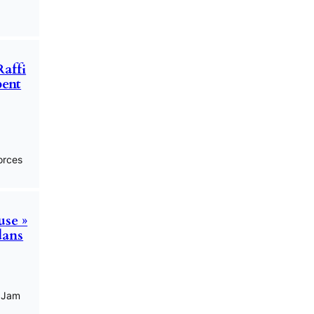
Raffi
pent
orces
use »
 dans
 Jam