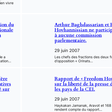
en vivre
ion du
Arthur Baghdassarian et 
ionale
Hovhannissian ne partici
à
à aucune commission
parlementaire.
29 juin 2007
le a
Les chefs des fractions des deux f
gation…
d’opposition « Orinats…
dère
Rapport de « Freedom Ho
atives
sur la liberté de la presse
é sur
les pays de la CEI.
29 juin 2007
Haykakan Jamanak, Aravot et 168
rendent compte du rapport…