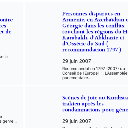
Personnes disparues en
ontre
Arménie, en Azerbaïdjan e
res
Géorgie dans les conflits
et de
touchant les régions du H
Karabakh, d’Abkhazie et
d’Ossétie du Sud (
recommandation 1797 )
e la
29 juin 2007
Recommandation 1797 (2007) du
Conseil de l’Europe1 1. L’Assemblée
parlementaire…
Scènes de joie au Kurdist
irakien après les
condamnations pour géno
lé
29 juin 2007
Le genre…