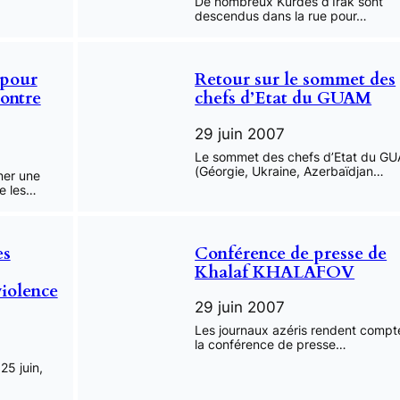
De nombreux Kurdes d’Irak sont
descendus dans la rue pour…
 pour
Retour sur le sommet des
contre
chefs d’Etat du GUAM
29 juin 2007
Le sommet des chefs d’Etat du G
(Géorgie, Ukraine, Azerbaïdjan…
ner une
re les…
es
Conférence de presse de
Khalaf KHALAFOV
violence
29 juin 2007
Les journaux azéris rendent compt
la conférence de presse…
25 juin,