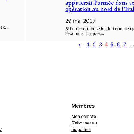
appuierait l’armée dans t
opération au nord de l’Ira
29 mai 2007
nsk…
Si la récente crise institutionnelle q
secoué la Turquie,…
←
1
2
3
4
5
6
7
…
Membres
Mon compte
S’abonner au
V
magazine