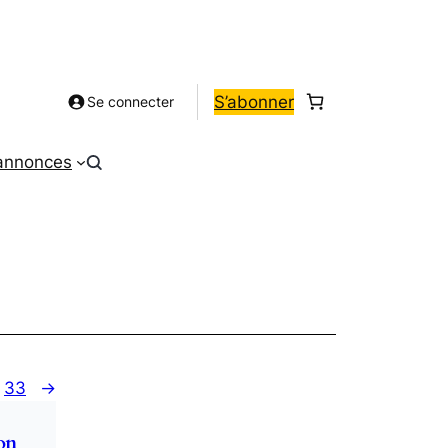
S’abonner
Se connecter
 annonces
33
→
on