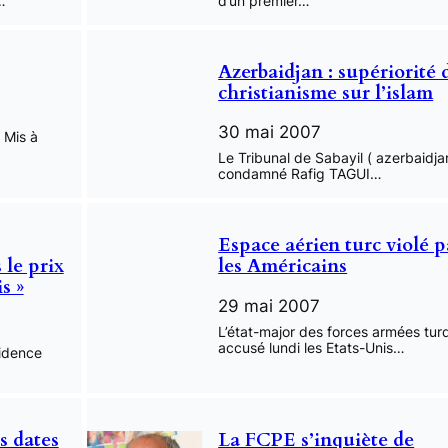
…
d’un premier…
Azerbaidjan : supériorité 
christianisme sur l’islam
30 mai 2007
 Mis à
Le Tribunal de Sabayil ( azerbaidja
condamné Rafig TAGUI…
Espace aérien turc violé p
 le prix
les Américains
s »
29 mai 2007
L’état-major des forces armées tur
accusé lundi les Etats-Unis…
sidence
s dates
La FCPE s’inquiète de