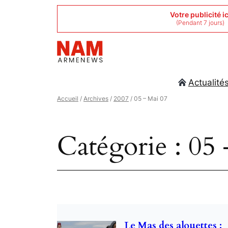
Aller
Votre publicité ic
(Pendant 7 jours)
au
contenu
Actualité
Accueil
/
Archives
/
2007
/ 05 – Mai 07
Catégorie :
05 
Le Mas des alouettes :