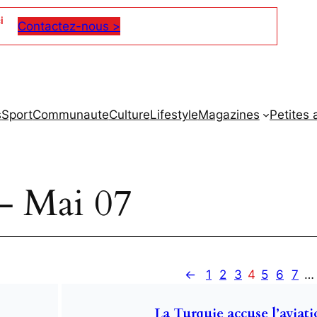
i
Contactez-nous >
s
Sport
Communaute
Culture
Lifestyle
Magazines
Petites
– Mai 07
←
1
2
3
4
5
6
7
…
La Turquie accuse l’aviati