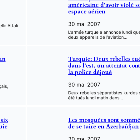
américaine d’avoir violé s
espace aérien
30 mai 2007
le Attali
L’armée turque a annoncé lundi qu
deux appareils de l’aviation…
un
Turquie: Deux rebelles tu
dans l’est, un attentat con
la police déjoué
30 mai 2007
çais,
Deux rebelles séparatistes kurdes 
été tués lundi matin dans…
six
Les mosquées sont sommé
uie
de se taire en Azerbaïdjan
30 mai 2007