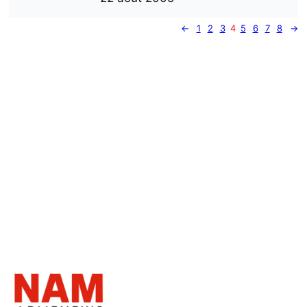
←
1
2
3
4
5
6
7
8
→