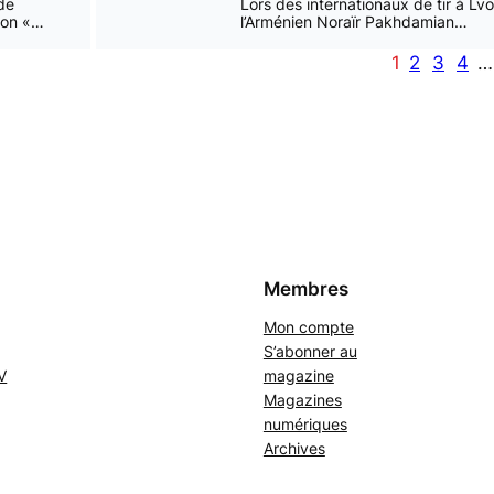
de
Lors des internationaux de tir à Lvo
tion «…
l’Arménien Noraïr Pakhdamian…
1
2
3
4
…
Membres
Mon compte
S’abonner au
V
magazine
Magazines
numériques
Archives