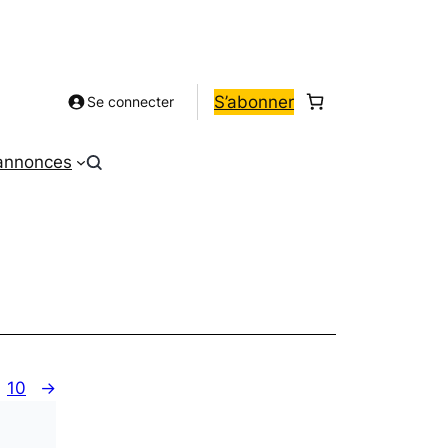
S’abonner
Se connecter
 annonces
10
→