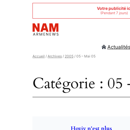
Aller
Votre publicité ic
(Pendant 7 jours)
au
contenu
Actualité
Accueil
/
Archives
/
2005
/ 05 – Mai 05
Catégorie :
05 
Hoviv n’est plus