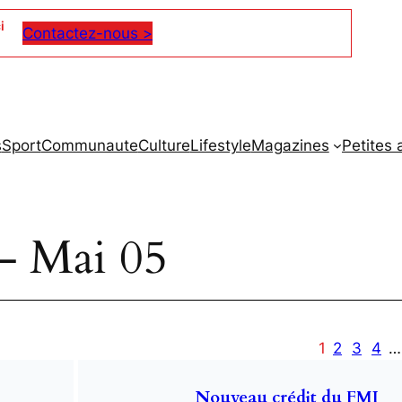
i
Contactez-nous >
s
Sport
Communaute
Culture
Lifestyle
Magazines
Petites
– Mai 05
1
2
3
4
…
Nouveau crédit du FMI