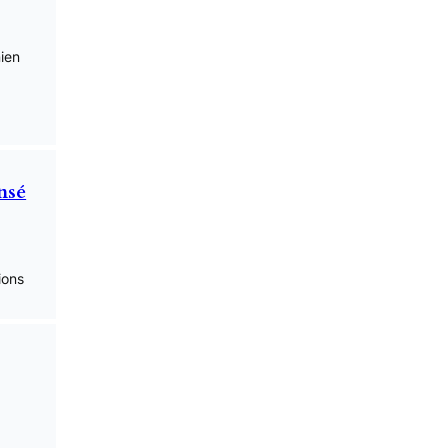
ien
nsé
ions