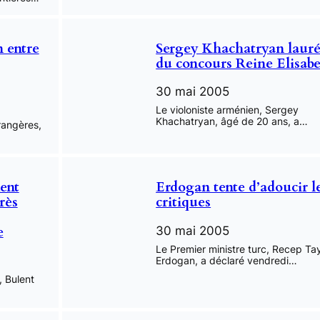
n entre
Sergey Khachatryan lauré
du concours Reine Elisab
30 mai 2005
Le violoniste arménien, Sergey
Khachatryan, âgé de 20 ans, a…
trangères,
ent
Erdogan tente d’adoucir l
rès
critiques
e
30 mai 2005
Le Premier ministre turc, Recep Ta
Erdogan, a déclaré vendredi…
, Bulent