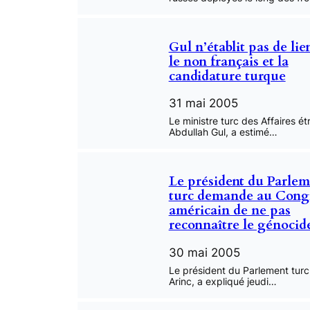
Gul n’établit pas de lie
le non français et la
candidature turque
31 mai 2005
Le ministre turc des Affaires é
Abdullah Gul, a estimé…
Le président du Parlem
turc demande au Cong
américain de ne pas
reconnaître le génocid
30 mai 2005
Le président du Parlement turc
Arinc, a expliqué jeudi…