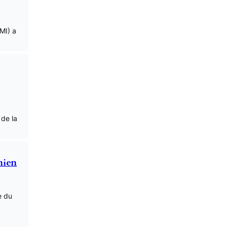
MI) a
 de la
nien
e du