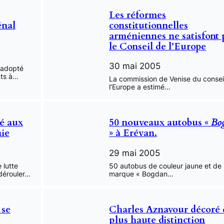
Les réformes
énal
constitutionnelles
arméniennes ne satisfont 
le Conseil de l’Europe
30 mai 2005
 adopté
nts à…
La commission de Venise du consei
l’Europe a estimé…
pé aux
50 nouveaux autobus «
Bo
ie
» à Erévan.
29 mai 2005
 lutte
50 autobus de couleur jaune et de
dérouler…
marque « Bogdan…
 se
Charles Aznavour décoré 
plus haute distinction