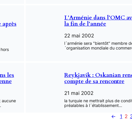
L’Arménie dans l’OMC av
 après
la fin de l’année
22 mai 2002
l´arménie sera "bientôt" membre de
´organisation mondiale du comme
 hors
ns les
Reykjavik : Oskanian ren
ienne
compte de sa rencontre
21 mai 2002
t aucune
la turquie ne mettrait plus de condi
…
préalables à l´établissement…
←
1
2