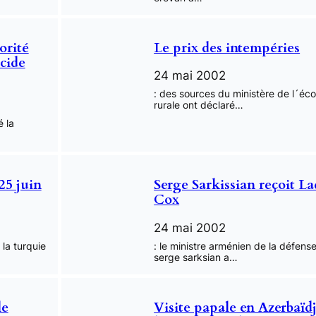
orité
Le prix des intempéries
cide
24 mai 2002
: des sources du ministère de l´éc
rurale ont déclaré…
 la
25 juin
Serge Sarkissian reçoit L
Cox
24 mai 2002
 la turquie
: le ministre arménien de la défens
serge sarksian a…
le
Visite papale en Azerbaïdj