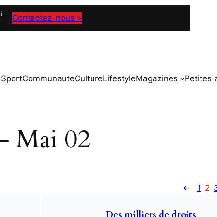
i
Contactez-nous >
s
Sport
Communaute
Culture
Lifestyle
Magazines
Petites
– Mai 02
←
1
2
Des milliers de droits