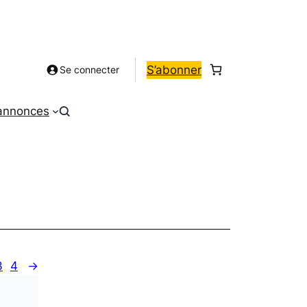
S’abonner
Se connecter
 annonces
3
4
→