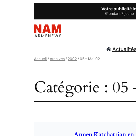
Aller
Votre publicité ic
(Pendant 7 jours)
au
contenu
Actualité
Accueil
/
Archives
/
2002
/ 05 – Mai 02
Catégorie :
05 
Armen Katchatrian en