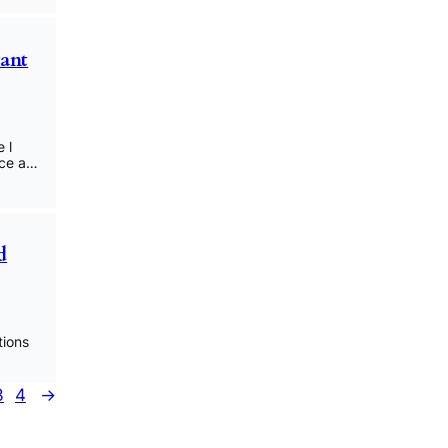
ant
 l
rce a…
d
tions
3
4
→