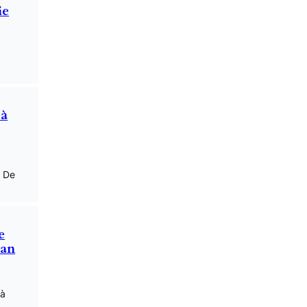
ie
 à
: De
e
van
 à