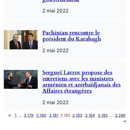
2 mai 2022
Pachinian rencontre le
président du Karabagh
2 mai 2022
Sergueï Lavrov propose des
entretiens avec les ministres
arménien et azerbaïdjanais des
Affaires étrangères
2 mai 2022
←
1
…
3 179
3 180
3 181
3 182
3 183
3 184
3 185
…
3 266
→