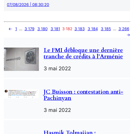
07/08/2026 | 08:30:20
←
1
…
3 179
3 180
3 181
3 182
3 183
3 184
3 185
…
3 266
→
Le FMI débloque une dernière
tranche de crédits à l’Arménie
3 mai 2022
JC Buisson : contestation anti-
Pachinyan
3 mai 2022
Hasmik Tolmajian :