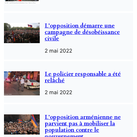
L’opposition démarre une
campagne de désobéissance
civile
2 mai 2022
Le policier responsable a été
relâché
2 mai 2022
L’opposition arménienne ne
parvient pas à mobiliser la
population contre le
gouvernement